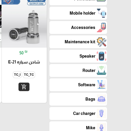
favorite_border
Mobile holder
Accessories
Maintenance kit
₪
50
Speaker
شاحن سياره E-21
Router
TC_I
TC_TC
Software
add_shopping_cart
Bags
Car charger
Mike