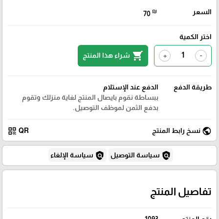
السعر
₪
70
اختر الكمية
shopping_cart
شراء هذا المنتج
+
-
طريقة الدفع
الدفع عند الإستلام
ببساطة نقوم بايصال المنتج لغاية منزلك وتقوم
بدفع الثمن لموظف التوصيل.
qr_code
public
نسخ رابط المنتج
QR
policy
policy
سياسة التوصيل
سياسة الإلغاء
تفاصيل المنتج