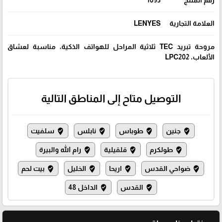
رقم المنتج
1093
العلامة التجارية
LENYES
مروحة تبريد TEC ثلاثية المراحل للهواتف الذكية، مناسبة لعشاق
الألعاب، LPC202
التوصيل متاح إلى المناطق التالية
جنين
طوباس
نابلس
سلفيت
where_to_vote
where_to_vote
where_to_vote
where_to_vote
طولكرم
قلقيلية
رام الله والبيرة
where_to_vote
where_to_vote
where_to_vote
ضواحي القدس
اريحا
الخليل
بيت لحم
where_to_vote
where_to_vote
where_to_vote
where_to_vote
القدس
الداخل 48
where_to_vote
where_to_vote