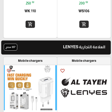
₪
₪
250
200
WK 110
WS106
add_shopping_cart
add_shopping_cart
العلامة التجارية LENYES
337 منتج
Mobile chargers
Mobile chargers
favorite_border
favorite_border