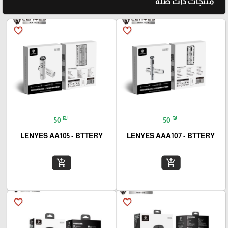
منتجات ذات صلة
favorite_border
favorite_border
₪
₪
50
50
LENYES AA105 - BTTERY
LENYES AAA107 - BTTERY
add_shopping_cart
add_shopping_cart
favorite_border
favorite_border