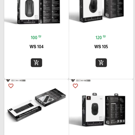
₪
₪
100
120
WS 104
WS 105
add_shopping_cart
add_shopping_cart
favorite_border
favorite_border