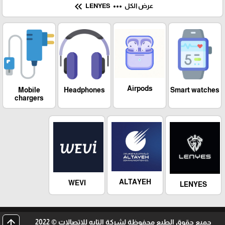
keyboard_double_arrow_left
more_horiz
عرض الكل
LENYES
Airpods
Mobile
Headphones
Smart watches
chargers
ALTAYEH
WEVI
LENYES
arrow_upward
جميع حقوق الطبع محفوظة لشركة التايه للاتصالات © 2022