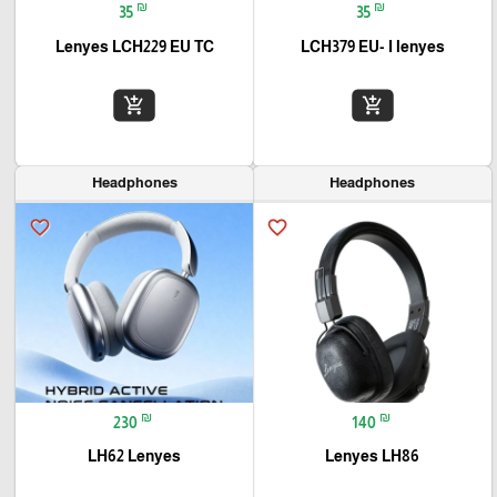
₪
₪
35
35
Lenyes LCH229 EU TC
LCH379 EU- I lenyes
add_shopping_cart
add_shopping_cart
Headphones
Headphones
favorite_border
favorite_border
₪
₪
230
140
LH62 Lenyes
Lenyes LH86