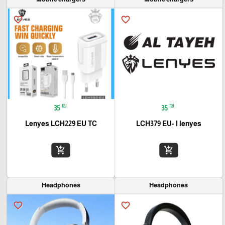
favorite_border
favorite_border
₪
₪
35
35
Lenyes LCH229 EU TC
LCH379 EU- I lenyes
add_shopping_cart
add_shopping_cart
Headphones
Headphones
favorite_border
favorite_border