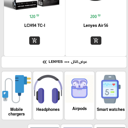
₪
₪
120
200
LCH94 TC-I
Lenyes Air 56
add_shopping_cart
add_shopping_cart
keyboard_double_arrow_left
more_horiz
عرض الكل
LENYES
Airpods
Mobile
Headphones
Smart watches
chargers