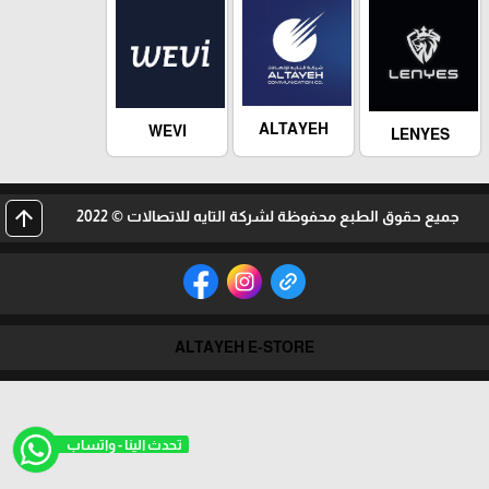
ALTAYEH
WEVI
LENYES
arrow_upward
جميع حقوق الطبع محفوظة لشركة التايه للاتصالات © 2022
ALTAYEH E-STORE
تحدث الينا - واتساب