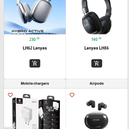
₪
₪
230
140
LH62 Lenyes
Lenyes LH86
add_shopping_cart
add_shopping_cart
Mobile chargers
Airpods
favorite_border
favorite_border