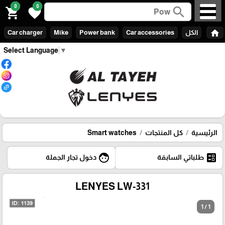
0
0
search
shopping_cart
favorite
home
الكل
Car accessories
Power bank
Mike
Car charger
Select Language
▼
الرئيسية
كل المنتجات
Smart watches
face
ballot
طلباتي السابقة
دخول تجار الجملة
LENYES LW-331
1 / 1