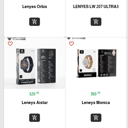
Lenyes Orbis
LENYES LW 207 ULTRA3
add_shopping_cart
add_shopping_cart
favorite_border
favorite_border
₪
₪
320
350
Leneys Aistar
Leneys Monica
add_shopping_cart
add_shopping_cart