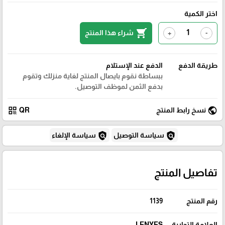
اختر الكمية
shopping_cart
شراء هذا المنتج
+
-
طريقة الدفع
الدفع عند الإستلام
ببساطة نقوم بايصال المنتج لغاية منزلك وتقوم
بدفع الثمن لموظف التوصيل.
qr_code
public
نسخ رابط المنتج
QR
policy
policy
سياسة التوصيل
سياسة الإلغاء
تفاصيل المنتج
رقم المنتج
1139
العلامة التجارية
LENYES