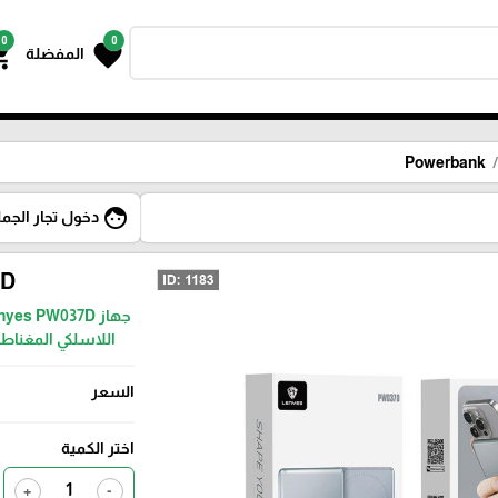
0
0
g_cart
favorite
المفضلة
Powerbank
face
دخول تجار الجمل
7D
اللاسلكي المغناطيسي (حتى 15 W)، مع شحن س
السعر
اختر الكمية
+
-