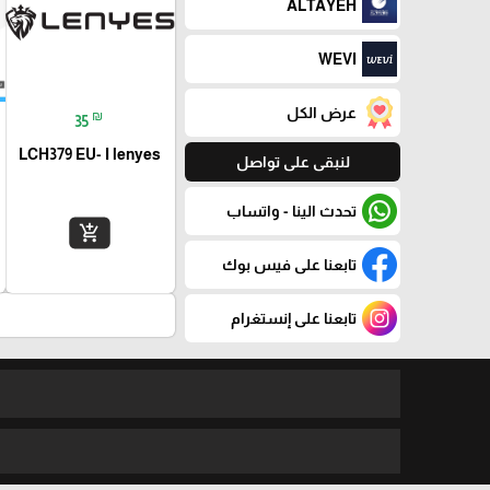
ALTAYEH
WEVI
عرض الكل
₪
35
LCH379 EU- I lenyes
لنبقى على تواصل
تحدث الينا - واتساب
add_shopping_cart
تابعنا على فيس بوك
تابعنا على إنستغرام