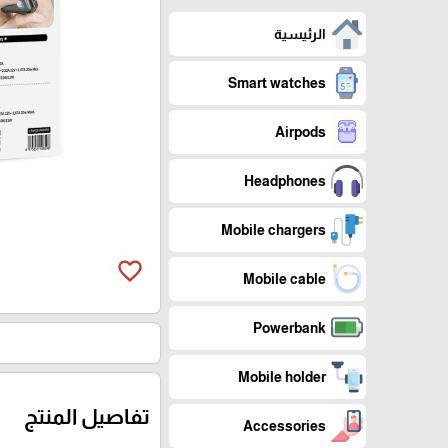
الرئيسية
Smart watches
Airpods
Headphones
Mobile chargers
favorite_border
Mobile cable
Powerbank
Mobile holder
تفاصيل المنتج
Accessories