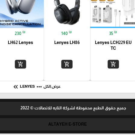
₪
₪
₪
230
140
35
LH62 Lenyes
Lenyes LH86
Lenyes LCH229 EU
TC
add_shopping_cart
add_shopping_cart
add_shopping_cart
keyboard_double_arrow_left
more_horiz
عرض الكل
LENYES
جميع حقوق الطبع محفوظة لشركة التايه للاتصالات © 2022
ALTAYEH E-STORE