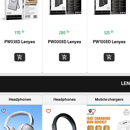
₪
₪
₪
170
280
325
PW038D Lenyes
PW0008D Lenyes
PW1008D Lenyes
add_shopping_cart
add_shopping_cart
add_shopping_cart
Headphones
Headphones
Mobile chargers
favorite_border
favorite_border
favorite_border