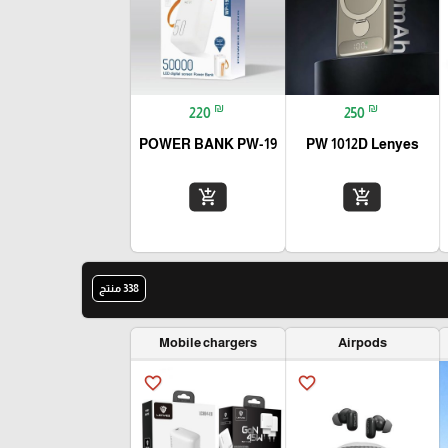
₪
₪
220
250
POWER BANK PW-19
PW 1012D Lenyes
add_shopping_cart
add_shopping_cart
338 منتج
Mobile chargers
Airpods
favorite_border
favorite_border