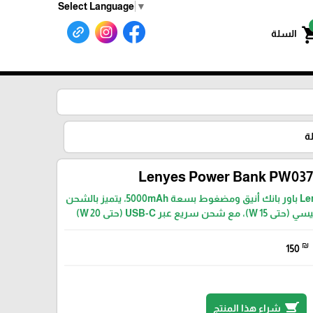
Select Language
▼
shoppin
السلة
ة
Lenyes Power Bank PW03
جهاز Lenyes PW037D باور بانك أنيق ومضغوط بسعة 5000mAh، يتميز بالشحن
ريع عبر USB-C (حتى 20 W)
₪
150
shopping_cart
شراء هذا المنتج