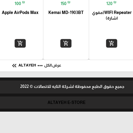
₪
₪
₪
100
150
120
WIFI Repeater(مقوي
Kemai MD-1903BT
Apple AirPods Max
اشارة)
add_shopping_cart
add_shopping_cart
add_shopping_cart
keyboard_double_arrow_left
more_horiz
عرض الكل
ALTAYEH
جميع حقوق الطبع محفوظة لشركة التايه للاتصالات © 2022
ALTAYEH E-STORE