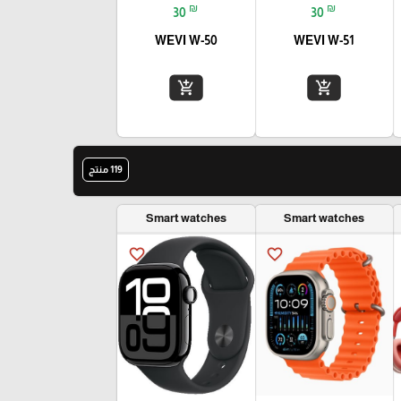
₪
₪
30
30
WEVI W-50
WEVI W-51
add_shopping_cart
add_shopping_cart
119 منتج
Smart watches
Smart watches
favorite_border
favorite_border