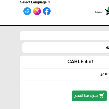
Select Language
▼
shoppin
السلة
ة
CABLE 4in1
₪
40
shopping_cart
شراء هذا المنتج