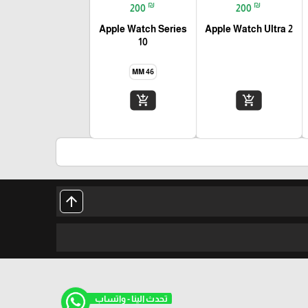
₪
₪
200
200
Apple Watch Series
Apple Watch Ultra 2
10
46 MM
add_shopping_cart
add_shopping_cart
arrow_upward
تحدث الينا - واتساب