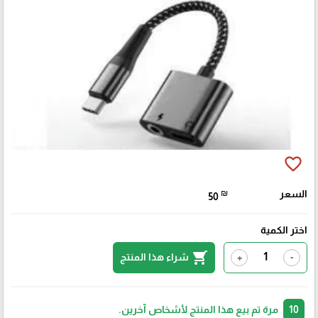
favorite_border
السعر
₪
50
اختر الكمية
shopping_cart
شراء هذا المنتج
+
-
10
مرة تم بيع هذا المنتج لأشخاص آخرين.