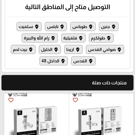
التوصيل متاح إلى المناطق التالية
جنين
طوباس
نابلس
سلفيت
where_to_vote
where_to_vote
where_to_vote
where_to_vote
طولكرم
قلقيلية
رام الله والبيرة
where_to_vote
where_to_vote
where_to_vote
ضواحي القدس
اريحا
الخليل
بيت لحم
where_to_vote
where_to_vote
where_to_vote
where_to_vote
القدس
الداخل 48
where_to_vote
where_to_vote
منتجات ذات صلة
favorite_border
favorite_border