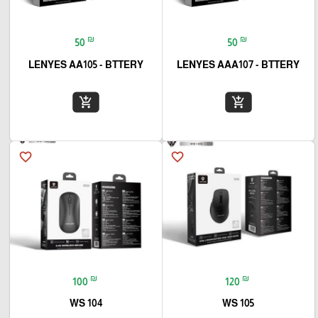
₪
₪
50
50
LENYES AA105 - BTTERY
LENYES AAA107 - BTTERY
add_shopping_cart
add_shopping_cart
favorite_border
favorite_border
₪
₪
100
120
WS 104
WS 105