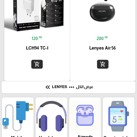
₪
₪
120
200
LCH94 TC-I
Lenyes Air 56
add_shopping_cart
add_shopping_cart
keyboard_double_arrow_left
more_horiz
عرض الكل
LENYES