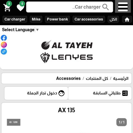
0
0
search
shopping_cart
favorite
home
الكل
Car accessories
Power bank
Mike
Car charger
Select Language
▼
الرئيسية
كل المنتجات
Accessories
face
ballot
طلباتي السابقة
دخول تجار الجملة
AX 135
1 / 1