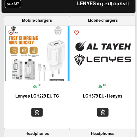
العلامة التجارية LENYES
337 منتج
Mobile chargers
Mobile chargers
favorite_border
favorite_border
₪
₪
35
35
Lenyes LCH229 EU TC
LCH379 EU- I lenyes
add_shopping_cart
add_shopping_cart
Headphones
Headphones