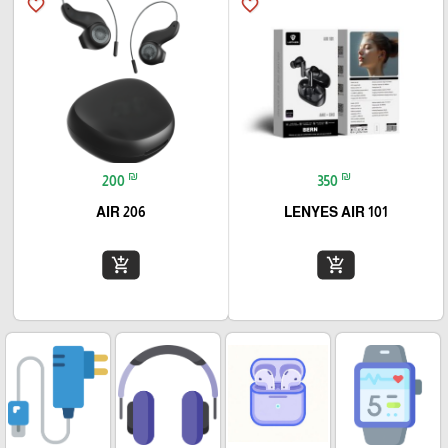
favorite_border
favorite_border
₪
₪
200
350
AIR 206
LENYES AIR 101
add_shopping_cart
add_shopping_cart