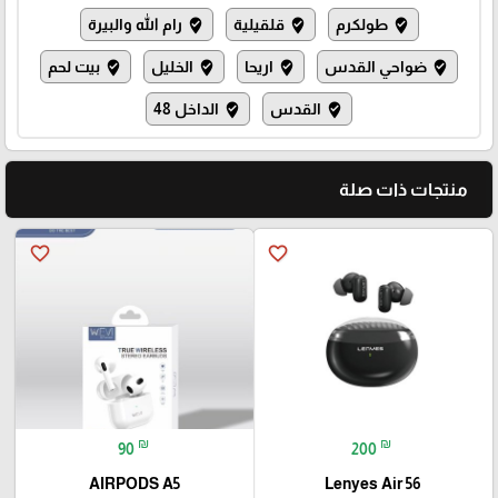
طولكرم
قلقيلية
رام الله والبيرة
where_to_vote
where_to_vote
where_to_vote
ضواحي القدس
اريحا
الخليل
بيت لحم
where_to_vote
where_to_vote
where_to_vote
where_to_vote
القدس
الداخل 48
where_to_vote
where_to_vote
منتجات ذات صلة
favorite_border
favorite_border
₪
₪
90
200
AIRPODS A5
Lenyes Air 56