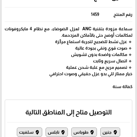
رقم المنتج
1459
سماعة مزودة بتقنية ANC لعزل الضوضاء، مع نظام 4 مايكروفونات
لمكالمات أوضح حتى بالأماكن المزدحمة.
🔹 عزل نشط للضجيج لتجربة استماع مركّزة
🔹 صوت قوي ونقي بجودة عالية
🔹 مكالمات واضحة بدون تشويش
🔹 اتصال سريع وثابت
🔹 تصميم مريح مع علبة شحن عملية
خيار ممتاز للي بدو عزل حقيقي وصوت احترافي
كفالة سنة
التوصيل متاح إلى المناطق التالية
جنين
طوباس
نابلس
سلفيت
where_to_vote
where_to_vote
where_to_vote
where_to_vote