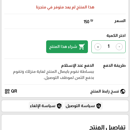
هذا المنتج لم يعد متوفر في متجرنا
السعر
₪
150
اختر الكمية
shopping_cart
شراء هذا المنتج
+
-
طريقة الدفع
الدفع عند الإستلام
ببساطة نقوم بايصال المنتج لغاية منزلك وتقوم
بدفع الثمن لموظف التوصيل.
qr_code
public
نسخ رابط المنتج
QR
policy
policy
سياسة التوصيل
سياسة الإلغاء
تفاصيل المنتج