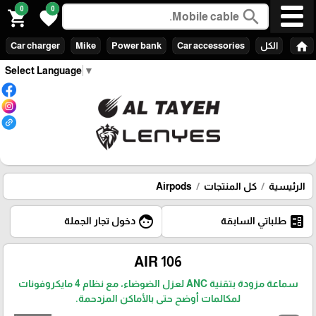
0
0
search
shopping_cart
favorite
home
الكل
Car accessories
Power bank
Mike
Car charger
Select Language
▼
الرئيسية
كل المنتجات
Airpods
face
ballot
طلباتي السابقة
دخول تجار الجملة
AIR 106
سماعة مزودة بتقنية ANC لعزل الضوضاء، مع نظام 4 مايكروفونات
لمكالمات أوضح حتى بالأماكن المزدحمة.