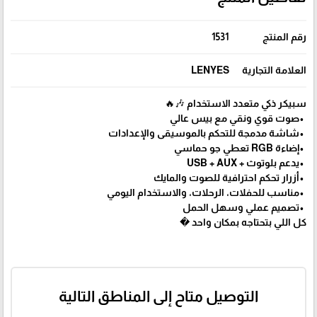
رقم المنتج
1531
العلامة التجارية
LENYES
سبيكر ذكي متعدد الاستخدام 🎶🔥
•صوت قوي ونقي مع بيس عالي
•شاشة مدمجة للتحكم بالموسيقى والإعدادات
•إضاءة RGB تعطي جو حماسي
•يدعم بلوتوث + USB + AUX
•أزرار تحكم احترافية للصوت والمايك
•مناسب للحفلات، الرحلات، والاستخدام اليومي
•تصميم عملي وسهل الحمل
كل اللي بتحتاجه بمكان واحد �
التوصيل متاح إلى المناطق التالية