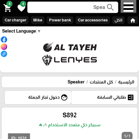
0
0
search
shopping_cart
favorite
home
الكل
Car accessories
Power bank
Mike
Car charger
Select Language
▼
الرئيسية
كل المنتجات
Speaker
face
ballot
طلباتي السابقة
دخول تجار الجملة
S892
سبيكر ذكي متعدد الاستخدام 🎶🔥
1 / 1