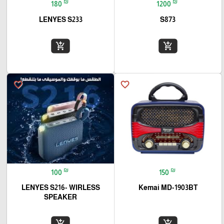
₪
₪
180
1200
LENYES S233
S873
add_shopping_cart
add_shopping_cart
favorite_border
favorite_border
₪
₪
100
150
LENYES S216- WIRLESS
Kemai MD-1903BT
SPEAKER
add_shopping_cart
add_shopping_cart