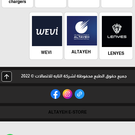
chargers
ALTAYEH
WEVI
LENYES
arrow_upward
جميع حقوق الطبع محفوظة لشركة التايه للاتصالات © 2022
ALTAYEH E-STORE