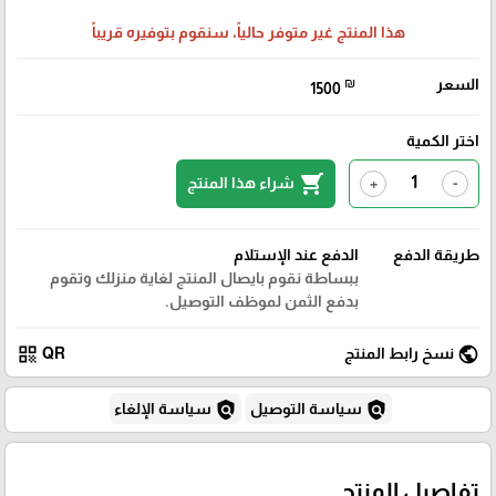
هذا المنتج غير متوفر حالياً، سنقوم بتوفيره قريباً
السعر
₪
1500
اختر الكمية
shopping_cart
شراء هذا المنتج
+
-
طريقة الدفع
الدفع عند الإستلام
ببساطة نقوم بايصال المنتج لغاية منزلك وتقوم
بدفع الثمن لموظف التوصيل.
qr_code
public
نسخ رابط المنتج
QR
policy
policy
سياسة التوصيل
سياسة الإلغاء
تفاصيل المنتج