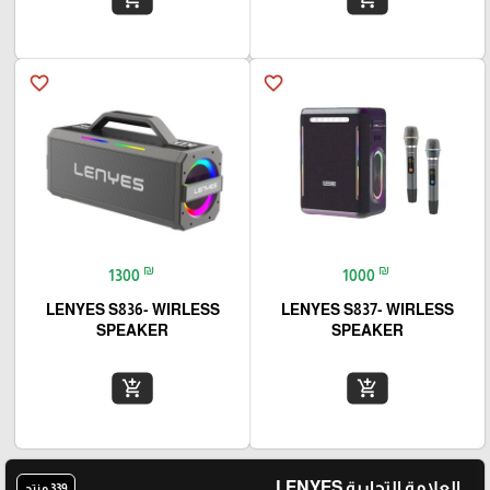
favorite_border
favorite_border
₪
₪
1300
1000
LENYES S836- WIRLESS
LENYES S837- WIRLESS
SPEAKER
SPEAKER
add_shopping_cart
add_shopping_cart
العلامة التجارية LENYES
339 منتج