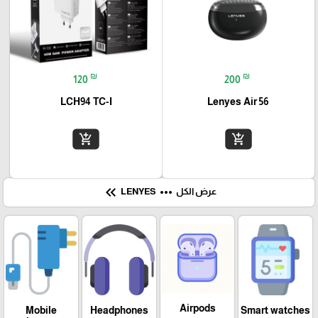
₪
₪
120
200
LCH94 TC-I
Lenyes Air 56
add_shopping_cart
add_shopping_cart
keyboard_double_arrow_left
more_horiz
عرض الكل
LENYES
Airpods
Mobile
Headphones
Smart watches