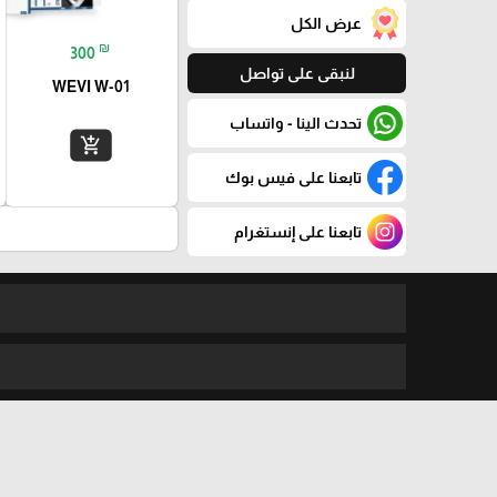
عرض الكل
₪
300
لنبقى على تواصل
WEVI W-01
تحدث الينا - واتساب
add_shopping_cart
تابعنا على فيس بوك
تابعنا على إنستغرام