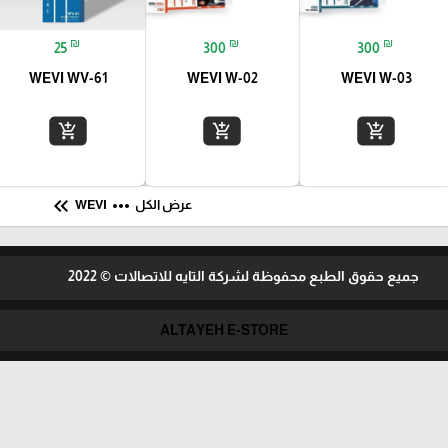
₪
₪
₪
25
300
300
WEVI WV-61
WEVI W-02
WEVI W-03
add_shopping_cart
add_shopping_cart
add_shopping_cart
keyboard_double_arrow_left
more_horiz
عرض الكل
WEVI
جميع حقوق الطبع محفوظة لشركة التايه للاتصالات © 2022
ALTAYEH E-STORE