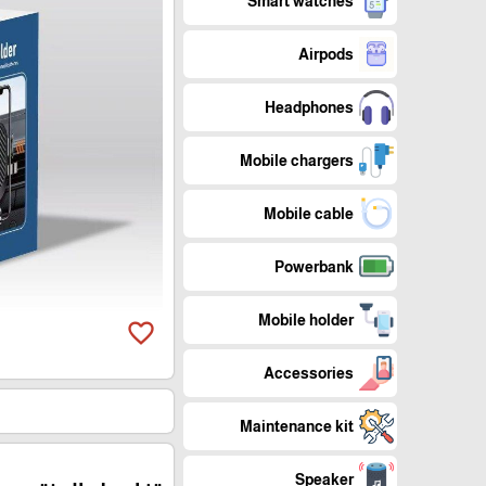
Smart watches
Airpods
Headphones
Mobile chargers
Mobile cable
Powerbank
Mobile holder
favorite_border
Accessories
Maintenance kit
Speaker