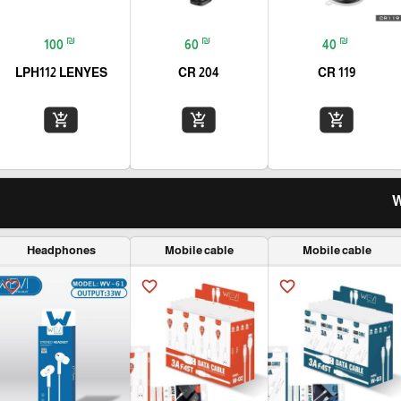
₪
₪
₪
100
60
40
LPH112 LENYES
CR 204
CR 119
add_shopping_cart
add_shopping_cart
add_shopping_cart
Headphones
Mobile cable
Mobile cable
favorite_border
favorite_border
favorite_border