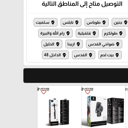
التوصيل متاح إلى المناطق التالية
جنين
طوباس
نابلس
سلفيت
where_to_vote
where_to_vote
where_to_vote
where_to_vot
طولكرم
قلقيلية
رام الله والبيرة
where_to_vote
where_to_vote
where_to_vote
ضواحي القدس
اريحا
الخليل
where_to_vote
where_to_vote
where_to_vote
بيت لحم
القدس
الداخل 48
where_to_vote
where_to_vote
where_to_vote
favorite_border
favorite_border