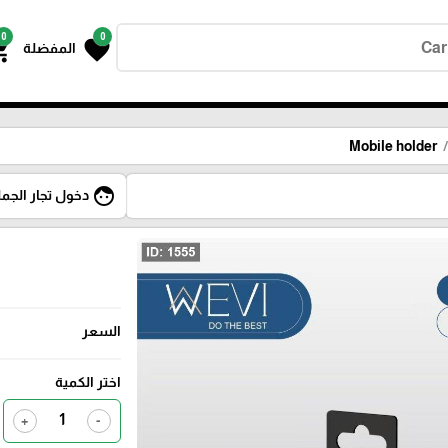
0
0
g_cart
favorite
المفضلة
Mobile holder
face
دخول تجار الجمل
السعر
اختر الكمية
+
-