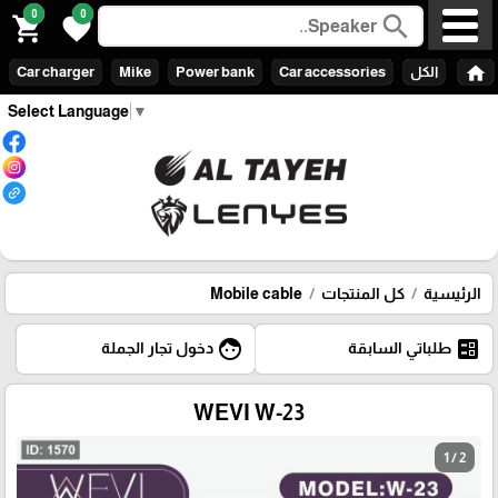
0
0
search
shopping_cart
favorite
home
الكل
Car accessories
Power bank
Mike
Car charger
Select Language
▼
الرئيسية
كل المنتجات
Mobile cable
face
ballot
طلباتي السابقة
دخول تجار الجملة
WEVI W-23
1 / 2