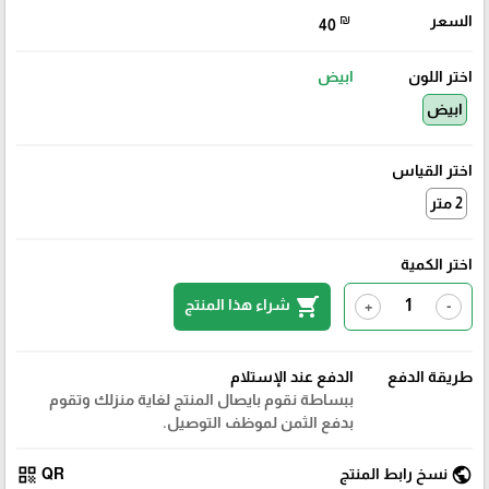
السعر
₪
40
اختر اللون
ابيض
ابيض
اختر القياس
2 متر
اختر الكمية
shopping_cart
شراء هذا المنتج
+
-
طريقة الدفع
الدفع عند الإستلام
ببساطة نقوم بايصال المنتج لغاية منزلك وتقوم
بدفع الثمن لموظف التوصيل.
qr_code
public
نسخ رابط المنتج
QR