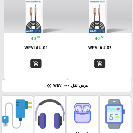
₪
₪
40
40
WEVI AU-02
WEVI AU-03
add_shopping_cart
add_shopping_cart
keyboard_double_arrow_left
more_horiz
عرض الكل
WEVI