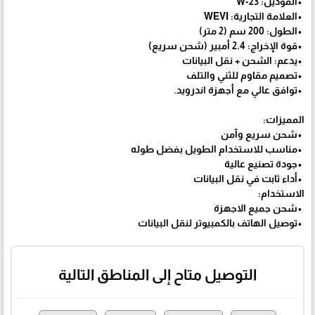
•الموديل: W-23
•العلامة التجارية: WEVI
•الطول: 200 سم (2 متر)
•قوة الإخراج: 2.4 أمبير (شحن سريع)
•يدعم: الشحن + نقل البيانات
•تصميم مقاوم للثني والتلف
•توافق عالي مع أجهزة اندرويد.
المميزات:
•شحن سريع وآمن
•مناسب للاستخدام الطويل بفضل طوله
•جودة تصنيع عالية
•أداء ثابت في نقل البيانات
الاستخدام:
•شحن جميع الاجهزة
•توصيل الهاتف بالكمبيوتر لنقل البيانات
التوصيل متاح إلى المناطق التالية