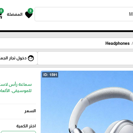
0
0
g_cart
favorite
المفضلة
Headphones
face
دخول تجار الجمل
سماعة رأس لاسلك
للموسيقى، الألعاب
السعر
اختر الكمية