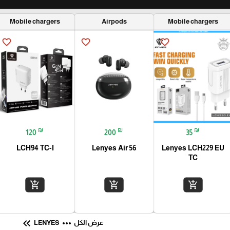
Mobile chargers
Airpods
Mobile chargers
favorite_border
favorite_border
favorite_border
₪
₪
₪
120
200
35
LCH94 TC-I
Lenyes Air 56
Lenyes LCH229 EU
TC
add_shopping_cart
add_shopping_cart
add_shopping_cart
keyboard_double_arrow_left
more_horiz
عرض الكل
LENYES