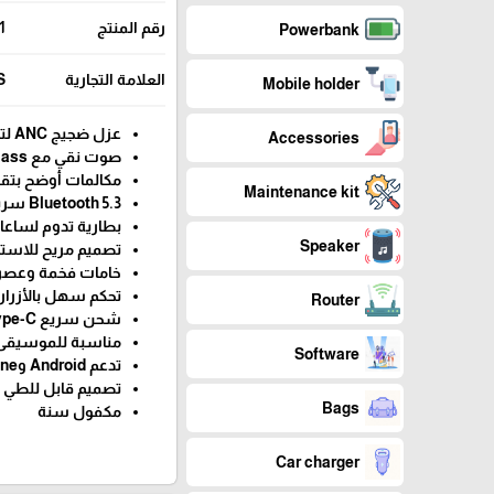
رقم المنتج
1
Powerbank
العلامة التجارية
S
Mobile holder
عزل ضجيج ANC لتجربة هادئة
Accessories
صوت نقي مع Bass قوي
مكالمات أوضح بتقنية 
Maintenance kit
Bluetooth 5.3 سريع وثابت
بطارية تدوم لساع
Speaker
تصميم مريح للاست
خامات فخمة وعصر
تحكم سهل بالأزرار
Router
شحن سريع Type-C
مناسبة للموسيقى 
Software
تدعم Android وiPhone
تصميم قابل للطي
Bags
مكفول سنة
Car charger