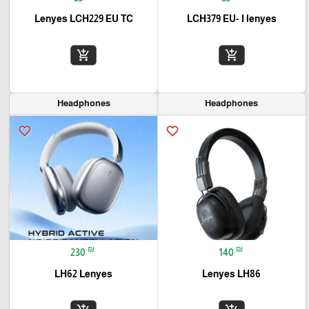
Lenyes LCH229 EU TC
LCH379 EU- I lenyes
add_shopping_cart
add_shopping_cart
Headphones
Headphones
favorite_border
favorite_border
₪
₪
230
140
LH62 Lenyes
Lenyes LH86