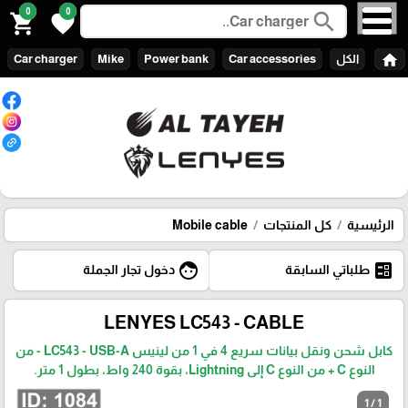
0
0
search
shopping_cart
favorite
home
الكل
Car accessories
Power bank
Mike
Car charger
الرئيسية
كل المنتجات
Mobile cable
face
ballot
طلباتي السابقة
دخول تجار الجملة
LENYES LC543 - CABLE
كابل شحن ونقل بيانات سريع 4 في 1 من لينيس LC543 - USB-A - من
النوع C + من النوع C إلى Lightning، بقوة 240 واط، بطول 1 متر.
1 / 1