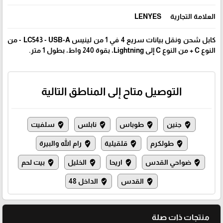
العلامة التجارية
LENYES
كابل شحن ونقل بيانات سريع 4 في 1 من لينيس LC543 - USB-A - من
النوع C + من النوع C إلى Lightning، بقوة 240 واط، بطول 1 متر.
التوصيل متاح إلى المناطق التالية
جنين
طوباس
نابلس
سلفيت
where_to_vote
where_to_vote
where_to_vote
where_to_vote
طولكرم
قلقيلية
رام الله والبيرة
where_to_vote
where_to_vote
where_to_vote
ضواحي القدس
اريحا
الخليل
بيت لحم
where_to_vote
where_to_vote
where_to_vote
where_to_vote
القدس
الداخل 48
where_to_vote
where_to_vote
منتجات ذات صلة