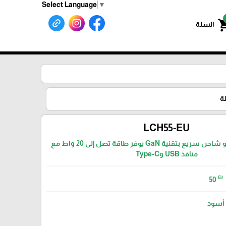
Select Language
▼
shoppin
السلة
ة
LCH55-EU
LENYES LCH55 هو شاحن سريع بتقنية GaN يوفر طاقة تصل إلى 20 واط مع
منافذ USB وType-C
₪
50
أسود