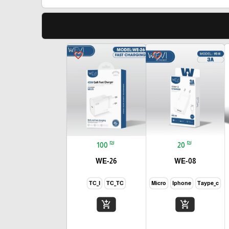
favorite_border
favorite_border
₪
₪
100
20
WE-26
WE-08
TC_I
TC_TC
Micro
Iphone
Taype_c
add_shopping_cart
add_shopping_cart