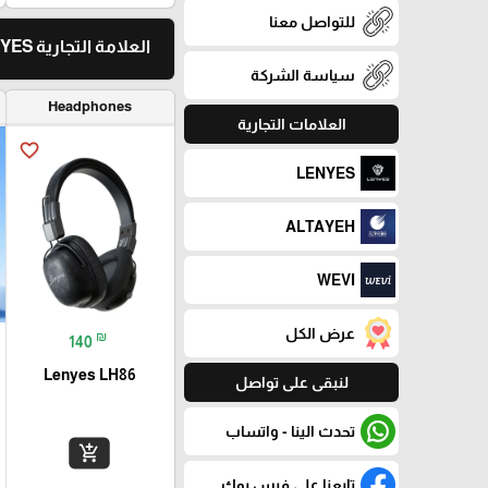
للتواصل معنا
العلامة التجارية LENYES
سياسة الشركة
Headphones
العلامات التجارية
favorite_border
LENYES
ALTAYEH
WEVI
عرض الكل
₪
140
Lenyes LH86
لنبقى على تواصل
تحدث الينا - واتساب
add_shopping_cart
تابعنا على فيس بوك