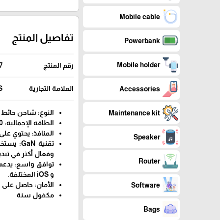
Mobile cable
تفاصيل المنتج
Powerbank
Mobile holder
رقم المنتج
7
العلامة التجارية
S
Accessories
النوع: شاحن حائط سري
Maintenance kit
الطاقة الإجمالية: 20 واط.
المنافذ: يحتوي على منفذ TC و
Speaker
وفعال أكثر في تبديد
Router
و iOS المختلفة.
الأمان: حاصل على شهادة E
Software
مكفول سنة
Bags