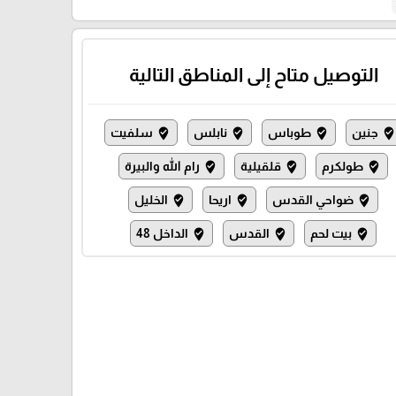
التوصيل متاح إلى المناطق التالية
جنين
طوباس
نابلس
سلفيت
where_to_vote
where_to_vote
where_to_vote
where_to_vot
طولكرم
قلقيلية
رام الله والبيرة
where_to_vote
where_to_vote
where_to_vote
ضواحي القدس
اريحا
الخليل
where_to_vote
where_to_vote
where_to_vote
بيت لحم
القدس
الداخل 48
where_to_vote
where_to_vote
where_to_vote