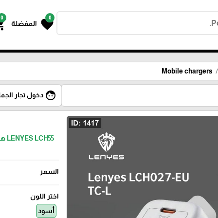
0
0
g_cart
favorite
المفضلة
Mobile chargers
face
دخول تجار الجمل
السعر
اختر اللون
أسود