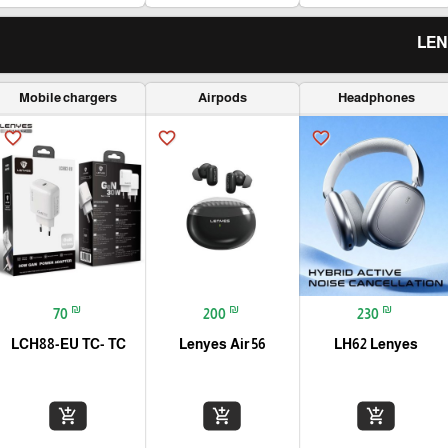
Mobile chargers
Airpods
Headphones
favorite_border
favorite_border
favorite_border
₪
₪
₪
70
200
230
LCH88-EU TC- TC
Lenyes Air 56
LH62 Lenyes
add_shopping_cart
add_shopping_cart
add_shopping_cart