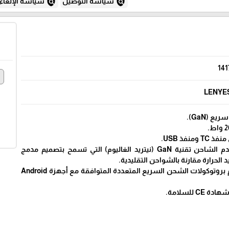
policy
policy
سياسة التوصيل
سياسة الإلغاء
141
e
LENYE
ع (GaN).
منفذ USB.
تقنية GaN: يستخدم الشاحن تقنية GaN (نيتريد الغاليوم) التي تسمح بتصميم مدمج
 الحرارة مقارنة بالشواحن التقليدية.
توافق واسع: يدعم بروتوكولات الشحن السريع المتعددة المتوافقة مع أجهزة Android
C للسلامة.