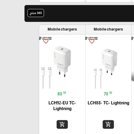
340 منتج
Mobile chargers
Mobile chargers
favorite_border
favorite_border
₪
₪
80
70
LCH92-EU TC-
LCH88- TC- Lightning
Lightning
add_shopping_cart
add_shopping_cart