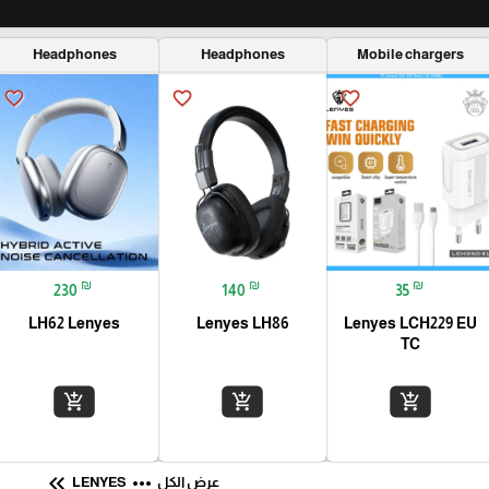
Headphones
Headphones
Mobile chargers
favorite_border
favorite_border
favorite_border
₪
₪
₪
230
140
35
LH62 Lenyes
Lenyes LH86
Lenyes LCH229 EU
TC
add_shopping_cart
add_shopping_cart
add_shopping_cart
keyboard_double_arrow_left
more_horiz
عرض الكل
LENYES