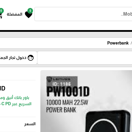
0
0
g_cart
favorite
المفضلة
Powerbank
face
دخول تجار الجمل
1D
السعر