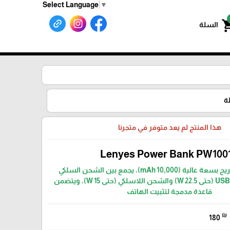
Select Language
▼
shoppin
السلة
ة
هذا المنتج لم يعد متوفر في متجرنا
Lenyes Power Bank PW100
باور بانك أنيق ومريح بسعة عالية (10,000 mAh)، يجمع بين الشحن السلكي
السريع عبر USB‑C PD (حتى 22.5 W) والشحن اللاسلكي (حتى 15 W)، ويتضمن
قاعدة مدمجة لتثبيت الهاتف
₪
180