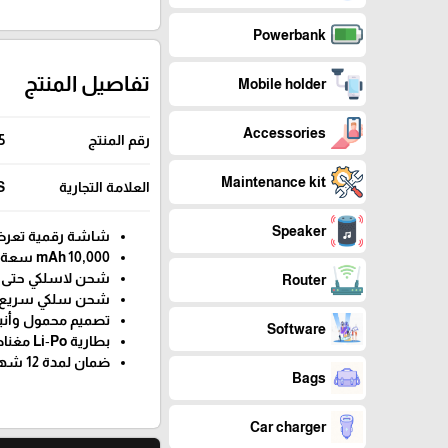
Powerbank
تفاصيل المنتج
Mobile holder
Accessories
رقم المنتج
5
Maintenance kit
العلامة التجارية
S
Speaker
شاشة رقمية تعرض
10,000 mAh سعة
شحن لاسلكي حتى 15 W
Router
شحن سلكي سريع USB‑C PD حتى 22.5 
تصميم محمول وأني
Software
بطارية Li‑Po مغناطيسية عالية الجودة
ضمان لمدة 12 شهرًا
Bags
Car charger