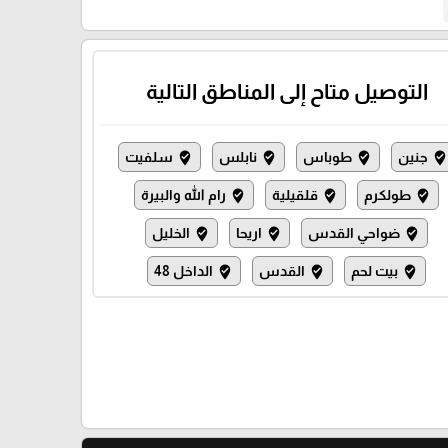
التوصيل متاح إلى المناطق التالية
جنين
طوباس
نابلس
سلفيت
where_to_vote
where_to_vote
where_to_vote
where_to_vot
طولكرم
قلقيلية
رام الله والبيرة
where_to_vote
where_to_vote
where_to_vote
ضواحي القدس
اريحا
الخليل
where_to_vote
where_to_vote
where_to_vote
بيت لحم
القدس
الداخل 48
where_to_vote
where_to_vote
where_to_vote