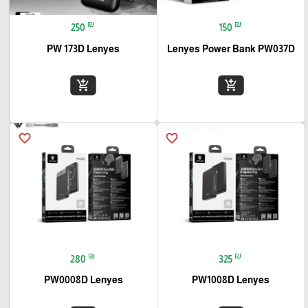
₪
₪
250
150
PW 173D Lenyes
Lenyes Power Bank PW037D
add_shopping_cart
add_shopping_cart
favorite_border
favorite_border
₪
₪
280
325
PW0008D Lenyes
PW1008D Lenyes