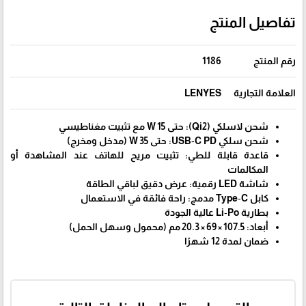
تفاصيل المنتج
رقم المنتج
1186
العلامة التجارية
LENYES
شحن لاسلكي (Qi2): حتى 15 W مع تثبيت مغناطيسي
شحن سلكي USB‑C PD: حتى 35 W (مدخل ومخرج)
قاعدة قابلة للطي: تثبيت مريح للهاتف عند المشاهدة أو
المكالمات
شاشة LED رقمية: عرض دقيق لباقي الطاقة
كابل Type‑C مدمج: راحة فائقة في الاستعمال
بطارية Li‑Po عالية الجودة
أبعاد: 107.5 × 69 × 20.3 مم (محمول وسهل الحمل)
ضمان لمدة 12 شهرًا