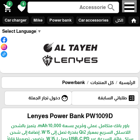
0
0
search
shopping_cart
favorite
home
الكل
Car accessories
Power bank
Mike
Car charger
Select Language
▼
الرئيسية
كل المنتجات
Powerbank
face
ballot
طلباتي السابقة
دخول تجار الجملة
Lenyes Power Bank PW1009D
باور بانك متكامل عملي ومُريح بسعة 10,000 mAh، يتميز بالشحن
اللاسلكي السريع بمعيار Qi2 بقدرة تصل إلى 15 W، إضافة إلى شحن
سلكي فائق السرعة عبر USB‑C PD يصل لـ 35 W. يتضمن تصميمًا قابلًا