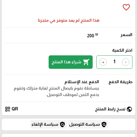
favorite_border
هذا المنتج لم يعد متوفر في متجرنا
السعر
₪
200
اختر الكمية
shopping_cart
شراء هذا المنتج
+
-
طريقة الدفع
الدفع عند الإستلام
ببساطة نقوم بايصال المنتج لغاية منزلك وتقوم
بدفع الثمن لموظف التوصيل.
qr_code
public
نسخ رابط المنتج
QR
policy
policy
سياسة التوصيل
سياسة الإلغاء