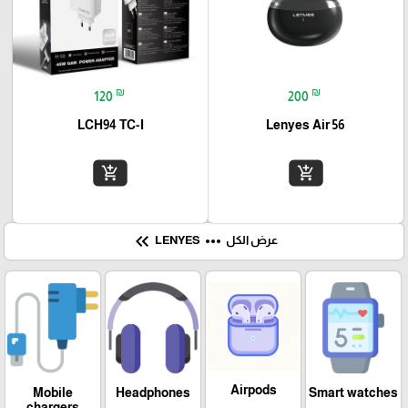
₪
₪
120
200
LCH94 TC-I
Lenyes Air 56
add_shopping_cart
add_shopping_cart
keyboard_double_arrow_left
more_horiz
عرض الكل
LENYES
Airpods
Mobile
Headphones
Smart watches
chargers